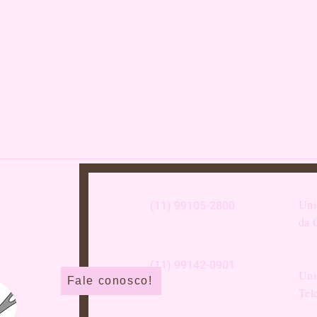
Uni
(11) 99105-2800
da 
(11) 99142-0901
Uni
Fale conosco!
Tel